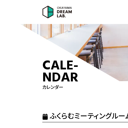
ふ
く
ら
む
ミ
ー
テ
CALE-
ィ
NDAR
ン
グ
カレンダー
ル
ー
ム
ふくらむミーティングルー
①